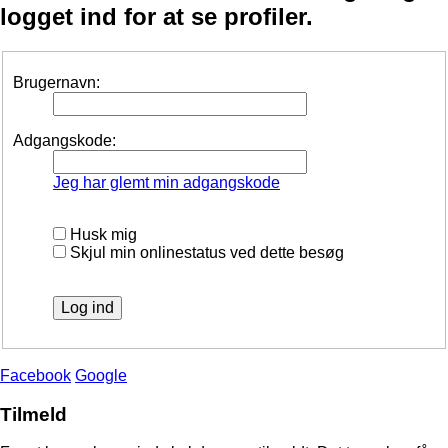
logget ind for at se profiler.
Brugernavn:
Adgangskode:
Jeg har glemt min adgangskode
Husk mig
Skjul min onlinestatus ved dette besøg
Facebook
Google
Tilmeld