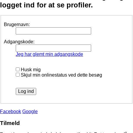
logget ind for at se profiler.
Brugernavn:
Adgangskode:
Jeg har glemt min adgangskode
Husk mig
Skjul min onlinestatus ved dette besøg
Facebook
Google
Tilmeld