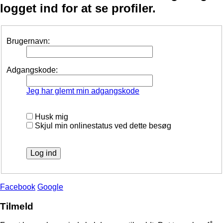
logget ind for at se profiler.
Brugernavn:
Adgangskode:
Jeg har glemt min adgangskode
Husk mig
Skjul min onlinestatus ved dette besøg
Facebook
Google
Tilmeld