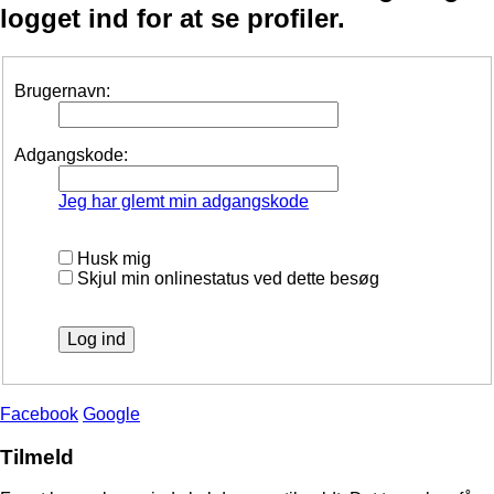
logget ind for at se profiler.
Brugernavn:
Adgangskode:
Jeg har glemt min adgangskode
Husk mig
Skjul min onlinestatus ved dette besøg
Facebook
Google
Tilmeld