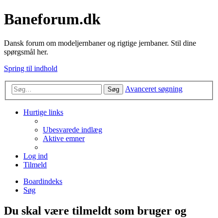
Baneforum.dk
Dansk forum om modeljernbaner og rigtige jernbaner. Stil dine
spørgsmål her.
Spring til indhold
Avanceret søgning
Søg
Hurtige links
Ubesvarede indlæg
Aktive emner
Log ind
Tilmeld
Boardindeks
Søg
Du skal være tilmeldt som bruger og