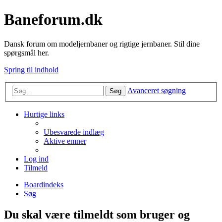
Baneforum.dk
Dansk forum om modeljernbaner og rigtige jernbaner. Stil dine
spørgsmål her.
Spring til indhold
Avanceret søgning
Søg
Hurtige links
Ubesvarede indlæg
Aktive emner
Log ind
Tilmeld
Boardindeks
Søg
Du skal være tilmeldt som bruger og