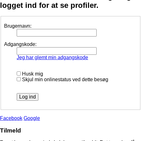
logget ind for at se profiler.
Brugernavn:
Adgangskode:
Jeg har glemt min adgangskode
Husk mig
Skjul min onlinestatus ved dette besøg
Facebook
Google
Tilmeld