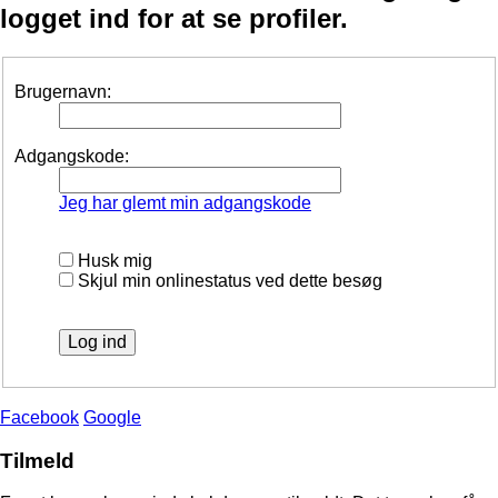
logget ind for at se profiler.
Brugernavn:
Adgangskode:
Jeg har glemt min adgangskode
Husk mig
Skjul min onlinestatus ved dette besøg
Facebook
Google
Tilmeld