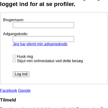
logget ind for at se profiler.
Brugernavn:
Adgangskode:
Jeg har glemt min adgangskode
Husk mig
Skjul min onlinestatus ved dette besøg
Facebook
Google
Tilmeld