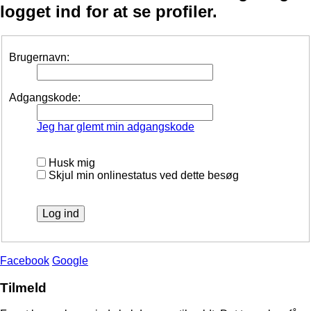
logget ind for at se profiler.
Brugernavn:
Adgangskode:
Jeg har glemt min adgangskode
Husk mig
Skjul min onlinestatus ved dette besøg
Facebook
Google
Tilmeld