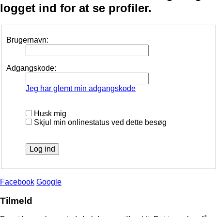
logget ind for at se profiler.
Brugernavn:
Adgangskode:
Jeg har glemt min adgangskode
Husk mig
Skjul min onlinestatus ved dette besøg
Facebook
Google
Tilmeld