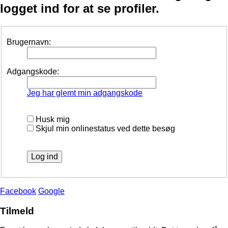
logget ind for at se profiler.
Brugernavn:
Adgangskode:
Jeg har glemt min adgangskode
Husk mig
Skjul min onlinestatus ved dette besøg
Facebook
Google
Tilmeld