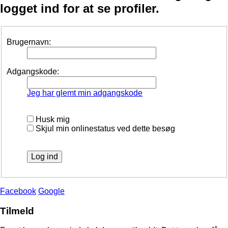
logget ind for at se profiler.
Brugernavn:
Adgangskode:
Jeg har glemt min adgangskode
Husk mig
Skjul min onlinestatus ved dette besøg
Facebook
Google
Tilmeld