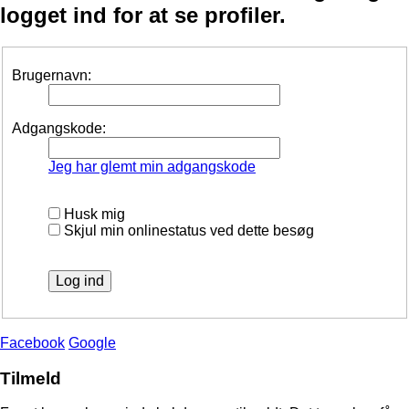
logget ind for at se profiler.
Brugernavn:
Adgangskode:
Jeg har glemt min adgangskode
Husk mig
Skjul min onlinestatus ved dette besøg
Facebook
Google
Tilmeld