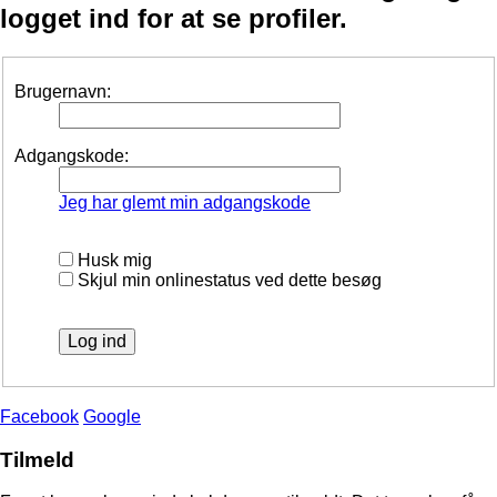
logget ind for at se profiler.
Brugernavn:
Adgangskode:
Jeg har glemt min adgangskode
Husk mig
Skjul min onlinestatus ved dette besøg
Facebook
Google
Tilmeld