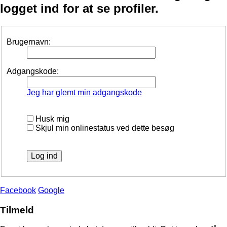
logget ind for at se profiler.
Brugernavn:
Adgangskode:
Jeg har glemt min adgangskode
Husk mig
Skjul min onlinestatus ved dette besøg
Facebook
Google
Tilmeld