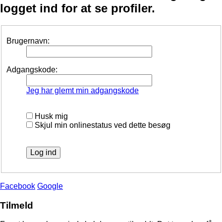
logget ind for at se profiler.
Brugernavn:
Adgangskode:
Jeg har glemt min adgangskode
Husk mig
Skjul min onlinestatus ved dette besøg
Facebook
Google
Tilmeld