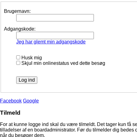
Brugernavn:
Adgangskode:
Jeg har glemt min adgangskode
Husk mig
Skjul min onlinestatus ved dette besøg
Facebook
Google
Tilmeld
For at kunne logge ind skal du være tilmeldt. Det tager kun få s
tilladelser af en boardadministrator. Før du tilmelder dig bedes 
når du besøger dem.