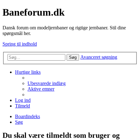
Baneforum.dk
Dansk forum om modeljernbaner og rigtige jernbaner. Stil dine
spørgsmål her.
Spring til indhold
Avanceret søgning
Søg
Hurtige links
Ubesvarede indlæg
Aktive emner
Log ind
Tilmeld
Boardindeks
Søg
Du skal være tilmeldt som bruger og