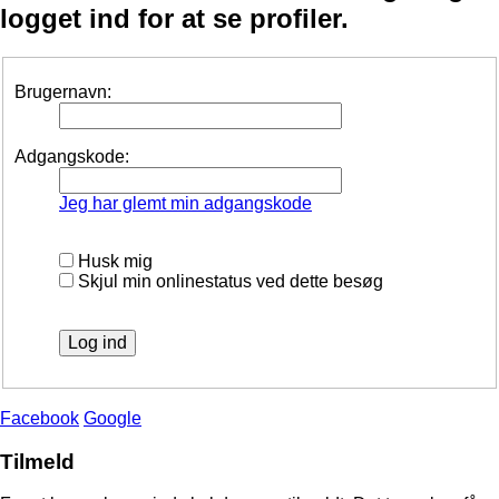
logget ind for at se profiler.
Brugernavn:
Adgangskode:
Jeg har glemt min adgangskode
Husk mig
Skjul min onlinestatus ved dette besøg
Facebook
Google
Tilmeld