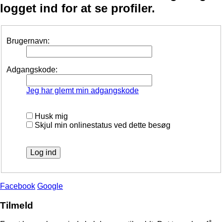
logget ind for at se profiler.
Brugernavn:
Adgangskode:
Jeg har glemt min adgangskode
Husk mig
Skjul min onlinestatus ved dette besøg
Facebook
Google
Tilmeld