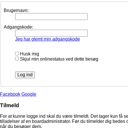
Brugernavn:
Adgangskode:
Jeg har glemt min adgangskode
Husk mig
Skjul min onlinestatus ved dette besøg
Facebook
Google
Tilmeld
For at kunne logge ind skal du være tilmeldt. Det tager kun få s
tilladelser af en boardadministrator. Før du tilmelder dig bedes 
når du besøger dem.