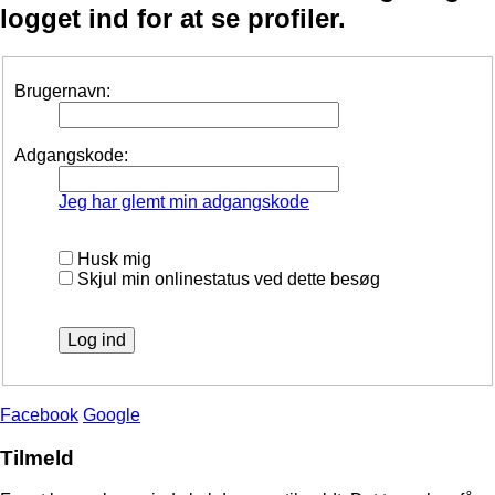
logget ind for at se profiler.
Brugernavn:
Adgangskode:
Jeg har glemt min adgangskode
Husk mig
Skjul min onlinestatus ved dette besøg
Facebook
Google
Tilmeld