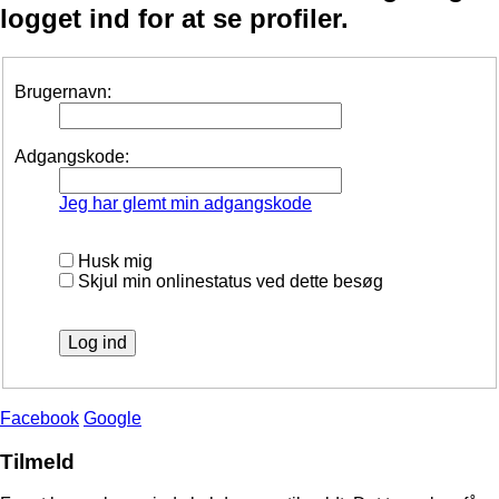
logget ind for at se profiler.
Brugernavn:
Adgangskode:
Jeg har glemt min adgangskode
Husk mig
Skjul min onlinestatus ved dette besøg
Facebook
Google
Tilmeld