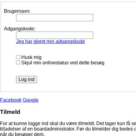
Brugernavn:
Adgangskode:
Jeg har glemt min adgangskode
Husk mig
Skjul min onlinestatus ved dette besøg
Facebook
Google
Tilmeld
For at kunne logge ind skal du være tilmeldt. Det tager kun få s
tilladelser af en boardadministrator. Før du tilmelder dig bedes 
når du besøger dem.