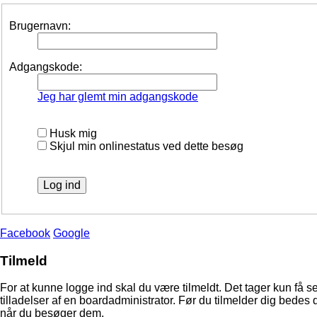
Brugernavn:
Adgangskode:
Jeg har glemt min adgangskode
Husk mig
Skjul min onlinestatus ved dette besøg
Facebook
Google
Tilmeld
For at kunne logge ind skal du være tilmeldt. Det tager kun få s
tilladelser af en boardadministrator. Før du tilmelder dig bedes 
når du besøger dem.