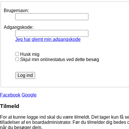
Brugernavn:
Adgangskode:
Jeg har glemt min adgangskode
Husk mig
Skjul min onlinestatus ved dette besøg
Facebook
Google
Tilmeld
For at kunne logge ind skal du være tilmeldt. Det tager kun få s
tilladelser af en boardadministrator. Før du tilmelder dig bedes 
når du besøger dem.