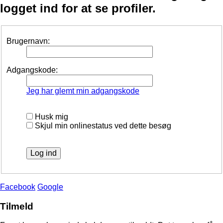
logget ind for at se profiler.
Brugernavn:
Adgangskode:
Jeg har glemt min adgangskode
Husk mig
Skjul min onlinestatus ved dette besøg
Facebook
Google
Tilmeld