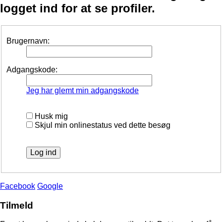
logget ind for at se profiler.
Brugernavn:
Adgangskode:
Jeg har glemt min adgangskode
Husk mig
Skjul min onlinestatus ved dette besøg
Facebook
Google
Tilmeld