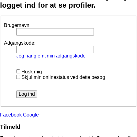
logget ind for at se profiler.
Brugernavn:
Adgangskode:
Jeg har glemt min adgangskode
Husk mig
Skjul min onlinestatus ved dette besøg
Facebook
Google
Tilmeld