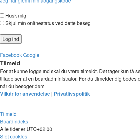
Jeg har glemt min adgangskode
Husk mig
Skjul min onlinestatus ved dette besøg
Facebook
Google
Tilmeld
For at kunne logge ind skal du være tilmeldt. Det tager kun få s
tilladelser af en boardadministrator. Før du tilmelder dig bedes 
når du besøger dem.
Vilkår for anvendelse
|
Privatlivspolitik
Tilmeld
Boardindeks
Alle tider er
UTC+02:00
Slet cookies