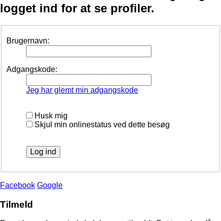
logget ind for at se profiler.
Brugernavn:
Adgangskode:
Jeg har glemt min adgangskode
Husk mig
Skjul min onlinestatus ved dette besøg
Facebook
Google
Tilmeld