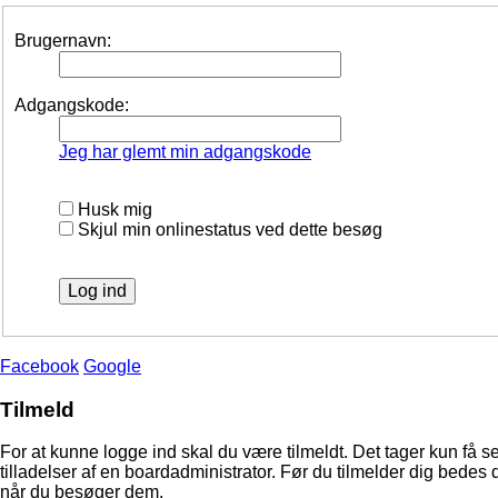
Brugernavn:
Adgangskode:
Jeg har glemt min adgangskode
Husk mig
Skjul min onlinestatus ved dette besøg
Facebook
Google
Tilmeld
For at kunne logge ind skal du være tilmeldt. Det tager kun få s
tilladelser af en boardadministrator. Før du tilmelder dig bedes 
når du besøger dem.