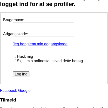
logget ind for at se profiler.
Brugernavn:
Adgangskode:
Jeg har glemt min adgangskode
Husk mig
Skjul min onlinestatus ved dette besøg
Facebook
Google
Tilmeld