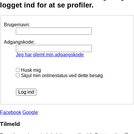
logget ind for at se profiler.
Brugernavn:
Adgangskode:
Jeg har glemt min adgangskode
Husk mig
Skjul min onlinestatus ved dette besøg
Facebook
Google
Tilmeld