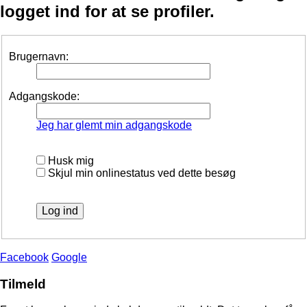
logget ind for at se profiler.
Brugernavn:
Adgangskode:
Jeg har glemt min adgangskode
Husk mig
Skjul min onlinestatus ved dette besøg
Facebook
Google
Tilmeld