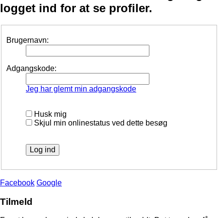
logget ind for at se profiler.
Brugernavn:
Adgangskode:
Jeg har glemt min adgangskode
Husk mig
Skjul min onlinestatus ved dette besøg
Facebook
Google
Tilmeld