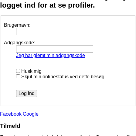
logget ind for at se profiler.
Brugernavn:
Adgangskode:
Jeg har glemt min adgangskode
Husk mig
Skjul min onlinestatus ved dette besøg
Facebook
Google
Tilmeld