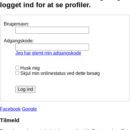
logget ind for at se profiler.
Brugernavn:
Adgangskode:
Jeg har glemt min adgangskode
Husk mig
Skjul min onlinestatus ved dette besøg
Facebook
Google
Tilmeld