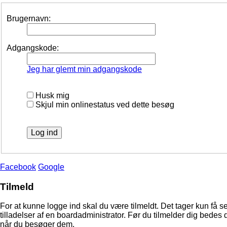
Brugernavn:
Adgangskode:
Jeg har glemt min adgangskode
Husk mig
Skjul min onlinestatus ved dette besøg
Facebook
Google
Tilmeld
For at kunne logge ind skal du være tilmeldt. Det tager kun få s
tilladelser af en boardadministrator. Før du tilmelder dig bedes 
når du besøger dem.