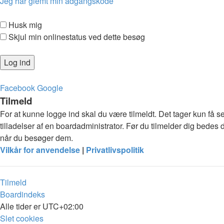
Jeg har glemt min adgangskode
Husk mig
Skjul min onlinestatus ved dette besøg
Facebook
Google
Tilmeld
For at kunne logge ind skal du være tilmeldt. Det tager kun få s
tilladelser af en boardadministrator. Før du tilmelder dig bedes 
når du besøger dem.
Vilkår for anvendelse
|
Privatlivspolitik
Tilmeld
Boardindeks
Alle tider er
UTC+02:00
Slet cookies