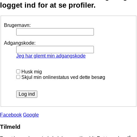
logget ind for at se profiler.
Brugernavn:
Adgangskode:
Jeg har glemt min adgangskode
Husk mig
Skjul min onlinestatus ved dette besøg
Facebook
Google
Tilmeld