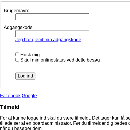
Brugernavn:
Adgangskode:
Jeg har glemt min adgangskode
Husk mig
Skjul min onlinestatus ved dette besøg
Facebook
Google
Tilmeld
For at kunne logge ind skal du være tilmeldt. Det tager kun få s
tilladelser af en boardadministrator. Før du tilmelder dig bedes 
når du besøger dem.