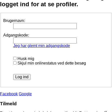
logget ind for at se profiler.
Brugernavn:
Adgangskode:
Jeg har glemt min adgangskode
Husk mig
Skjul min onlinestatus ved dette besøg
Facebook
Google
Tilmeld