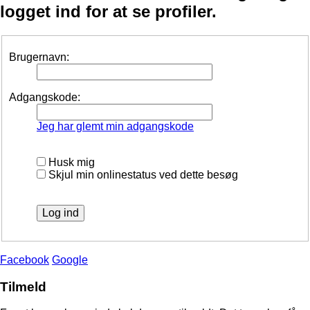
logget ind for at se profiler.
Brugernavn:
Adgangskode:
Jeg har glemt min adgangskode
Husk mig
Skjul min onlinestatus ved dette besøg
Facebook
Google
Tilmeld