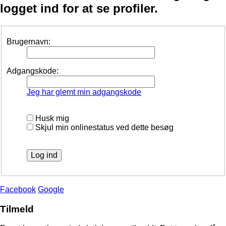
logget ind for at se profiler.
Brugernavn:
Adgangskode:
Jeg har glemt min adgangskode
Husk mig
Skjul min onlinestatus ved dette besøg
Facebook
Google
Tilmeld