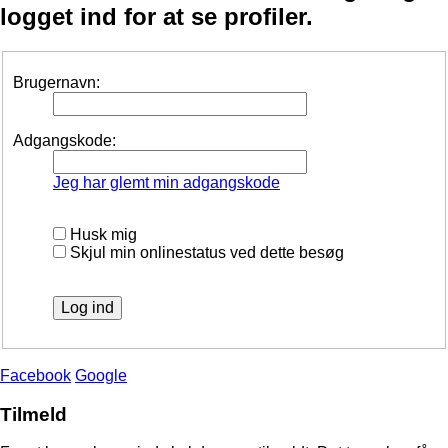
logget ind for at se profiler.
Brugernavn:
Adgangskode:
Jeg har glemt min adgangskode
Husk mig
Skjul min onlinestatus ved dette besøg
Facebook
Google
Tilmeld