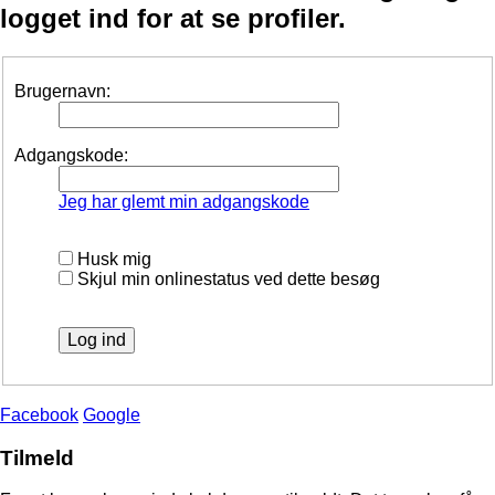
logget ind for at se profiler.
Brugernavn:
Adgangskode:
Jeg har glemt min adgangskode
Husk mig
Skjul min onlinestatus ved dette besøg
Facebook
Google
Tilmeld