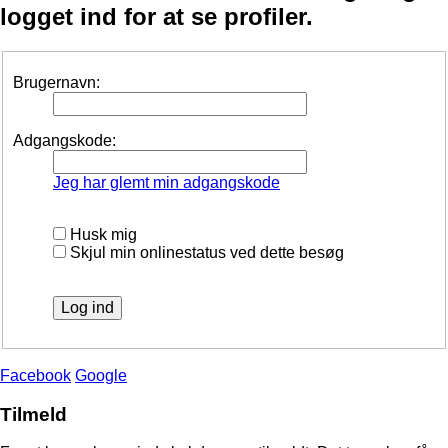
logget ind for at se profiler.
Brugernavn:
Adgangskode:
Jeg har glemt min adgangskode
Husk mig
Skjul min onlinestatus ved dette besøg
Facebook
Google
Tilmeld