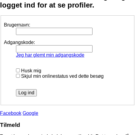
logget ind for at se profiler.
Brugernavn:
Adgangskode:
Jeg har glemt min adgangskode
Husk mig
Skjul min onlinestatus ved dette besøg
Facebook
Google
Tilmeld